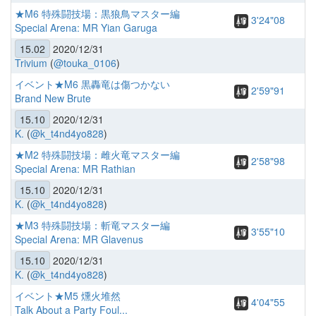
★M6 特殊闘技場：黒狼鳥マスター編
3'24"08
Special Arena: MR Yian Garuga
15.02
2020/12/31
Trivium
(
@touka_0106
)
イベント★M6 黒轟竜は傷つかない
2'59"91
Brand New Brute
15.10
2020/12/31
K.
(
@k_t4nd4yo828
)
★M2 特殊闘技場：雌火竜マスター編
2'58"98
Special Arena: MR Rathian
15.10
2020/12/31
K.
(
@k_t4nd4yo828
)
★M3 特殊闘技場：斬竜マスター編
3'55"10
Special Arena: MR Glavenus
15.10
2020/12/31
K.
(
@k_t4nd4yo828
)
イベント★M5 燻火堆然
4'04"55
Talk About a Party Foul...