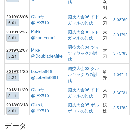
伐
双
剣
2019/03/06
Qiao哥
闘技大会06 ドド
太
3'08"60
6.01
@IEX510
ガマルの討伐
刀
2019/02/27
KuNi
闘技大会06 ドド
太
3'01"93
6.01
@hunterkuni
ガマルの討伐
刀
闘技大会04 ツィ
2019/02/07
Mike
太
ツィヤックの討
3'45"83
5.21
@DoubladeMike
刀
伐
闘技大会02 クル
2019/01/25
Lobelia666
盾
ルヤックのの討
1'54"11
5.21
@Lobelia6661
斧
伐
2018/11/20
Qiao哥
闘技大会06 ドド
太
3'30"81
5.11
@IEX510
ガマルの討伐
刀
2018/06/18
Qiao哥
闘技大会05 ボル
銃
3'51"83
4.01
@IEX510
ボロスの討伐
槍
データ