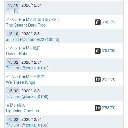
15.10
2020/12/31
ワイ氏
イベント★M6 溟鳴り遥か遠く
6'42"73
The Distant Dark Tide
15.10
2020/12/31
anl ztzt
(
@channel72710045
)
イベント★M6 滅日
3'54"30
Day of Ruin
15.02
2020/12/31
Trivium
(
@touka_0106
)
イベント★M5 三界主
9'57"78
We Three Kings
15.02
2020/12/31
Trivium
(
@touka_0106
)
★M5 稲光
2'58"70
Lightning Crashes
15.02
2020/12/31
Trivium
(
@touka_0106
)