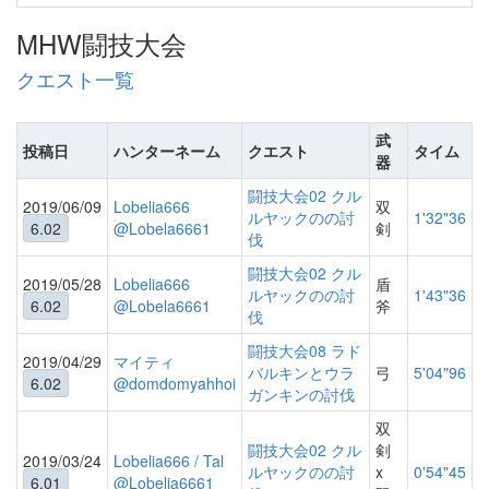
MHW闘技大会
クエスト一覧
武
投稿日
ハンターネーム
クエスト
タイム
器
闘技大会02 クル
2019/06/09
Lobelia666
双
ルヤックのの討
1'32"36
6.02
@Lobela6661
剣
伐
闘技大会02 クル
2019/05/28
Lobelia666
盾
ルヤックのの討
1'43"36
6.02
@Lobela6661
斧
伐
闘技大会08 ラド
2019/04/29
マイティ
バルキンとウラ
弓
5'04"96
6.02
@domdomyahhoi
ガンキンの討伐
双
闘技大会02 クル
剣
2019/03/24
Lobelia666 / Tal
ルヤックのの討
x
0'54"45
6.01
@Lobelia6661