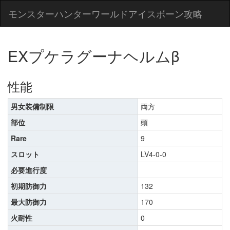
モンスターハンターワールドアイスボーン攻略
EXプケラグーナヘルムβ
性能
男女装備制限
両方
部位
頭
Rare
9
スロット
LV4-0-0
必要進行度
初期防御力
132
最大防御力
170
火耐性
0