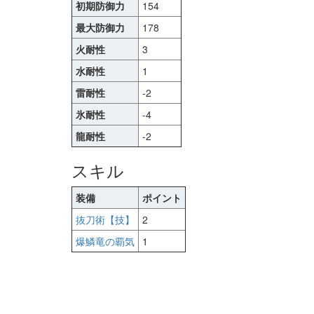
初期防御力
154
最大防御力
178
火耐性
3
水耐性
1
雷耐性
-2
氷耐性
-4
龍耐性
-2
スキル
装備
ポイント
抜刀術【技】
2
爆鱗竜の覇気
1