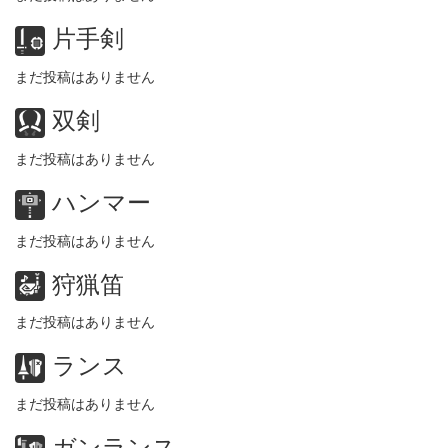
片手剣
まだ投稿はありません
双剣
まだ投稿はありません
ハンマー
まだ投稿はありません
狩猟笛
まだ投稿はありません
ランス
まだ投稿はありません
ガンランス