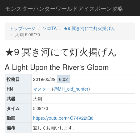
モンスターハンターワールドアイスボーン攻略
トップページ
ソロTA
★9 冥き河にて灯火掲げん
大剣 5'09"70
★9 冥き河にて灯火掲げん
A Light Upon the River's Gloom
投稿日
2019/05/29
6.02
HN
マスター
(
@MH_old_hunter
)
武器
大剣
タイム
5'09"70
動画
https://youtu.be/n4O74V22tQ0
備考
宜しくお願いします。