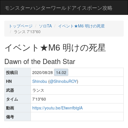
モンスターハンターワールドアイスボーン攻略
トップページ
ソロTA
イベント★M6 明けの死星
ランス 7'13"60
イベント★M6 明けの死星
Dawn of the Death Star
投稿日
2020/08/28
14.02
HN
Shinobu
(
@ShinobuROY
)
武器
ランス
タイム
7'13"60
動画
https://youtu.be/EfwvnfbtglA
備考