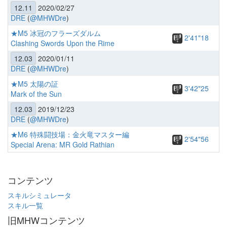
12.11
2020/02/27
DRE
(
@MHWDre
)
★M5 冰冠のフラーズダルム
2'41"18
Clashing Swords Upon the Rime
12.03
2020/01/11
DRE
(
@MHWDre
)
★M5 太陽の証
3'42"25
Mark of the Sun
12.03
2019/12/23
DRE
(
@MHWDre
)
★M6 特殊闘技場：金火竜マスター編
2'54"56
Special Arena: MR Gold Rathian
コンテンツ
スキルシミュレータ
スキル一覧
旧MHWコンテンツ