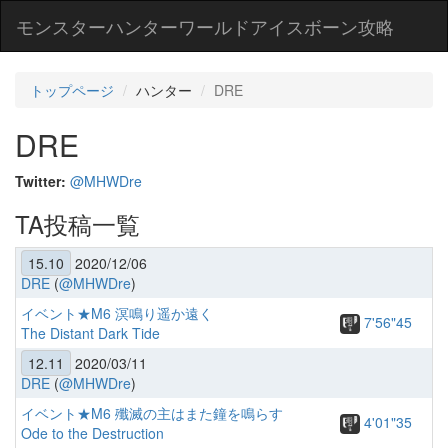
モンスターハンターワールドアイスボーン攻略
トップページ
ハンター
DRE
DRE
Twitter:
@MHWDre
TA投稿一覧
15.10
2020/12/06
DRE
(
@MHWDre
)
イベント★M6 溟鳴り遥か遠く
7'56"45
The Distant Dark Tide
12.11
2020/03/11
DRE
(
@MHWDre
)
イベント★M6 殲滅の主はまた鐘を鳴らす
4'01"35
Ode to the Destruction